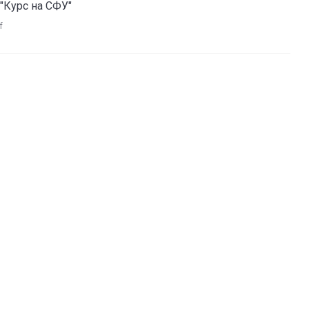
"Курс на СФУ"
f