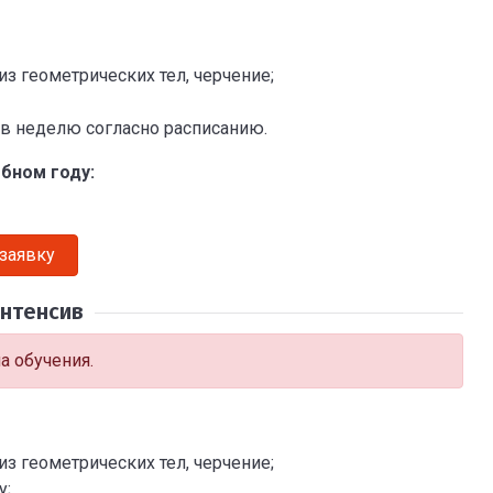
з геометрических тел, черчение;
 в неделю согласно расписанию.
ебном году:
 заявку
интенсив
 обучения.
з геометрических тел, черчение;
у;