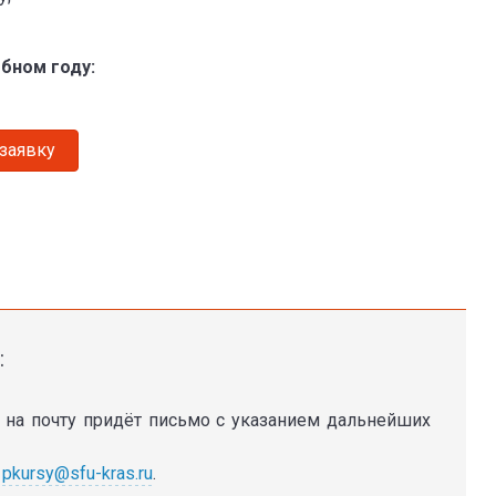
ебном году:
 заявку
:
 на почту придёт письмо с указанием дальнейших
а
pkursy@sfu-kras.ru
.