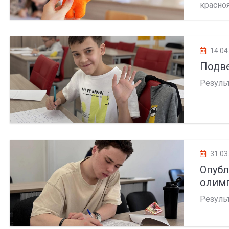
красно
14.04
Подве
Результ
31.03
Опуб
олимп
Резуль