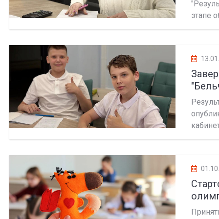
"Резул
этапе о
13.01
Заве
"Бель
Резул
опубл
кабинет
01.10
Старт
олим
Принят