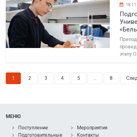
18.11
Подг
Унив
«Бель
Препод
провед
этапу О
1
2
3
4
5
...
8
След
МЕНЮ
Поступление
Мероприятия
Подготовительные
Контакты