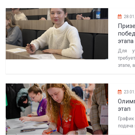
28.01
Призе
побе
этапа
Для у
требуе
этапе, 
23.01
Олим
этап
График
подача 