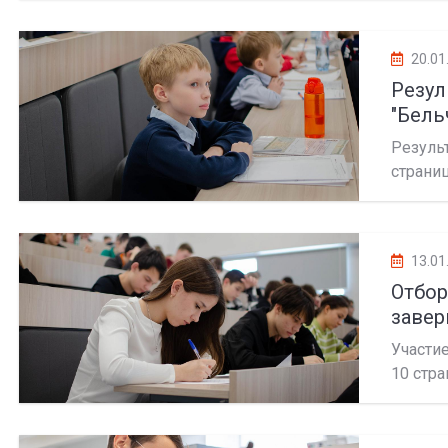
20.01
Резу
"Бель
Резуль
страни
13.01
Отбо
заве
Участи
10 стра