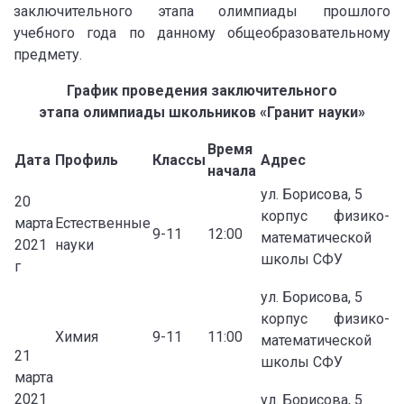
заключительного этапа олимпиады прошлого
учебного года по данному общеобразовательному
предмету.
График проведения заключительного
этапа олимпиады школьников «Гранит науки»
Время
Дата
Профиль
Классы
Адрес
начала
ул. Борисова, 5
20
корпус физико-
марта
Естественные
9-11
12:00
математической
2021
науки
школы СФУ
г
ул. Борисова, 5
корпус физико-
Химия
9-11
11:00
математической
21
школы СФУ
марта
2021
ул. Борисова, 5